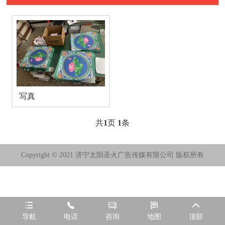
写真
共
1
页
1
条
Copyright © 2021 济宁太阳圣火广告传媒有限公司 版权所有





导航
电话
咨询
地图
顶部